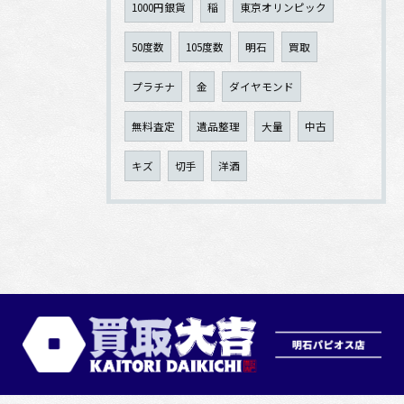
1000円銀貨
稲
東京オリンピック
50度数
105度数
明石
買取
プラチナ
金
ダイヤモンド
無料査定
遺品整理
大量
中古
キズ
切手
洋酒