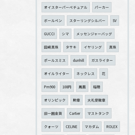
オイスターパーペチュアル
パーカー
ボールペン
スターリングシルバー
SV
GUCCI
シマ
メッセンジャーバッグ
田崎真珠
タサキ
イヤリング
真珠
ポールスミス
dunhill
ガスライター
オイルライター
ネックレス
花
Pm900
100円
鳳凰
稲穂
オリンピック
勲章
大礼使徽章
旧一圓金貨
Cartier
マストタンク
クォーツ
CELINE
マカダム
ROLEX