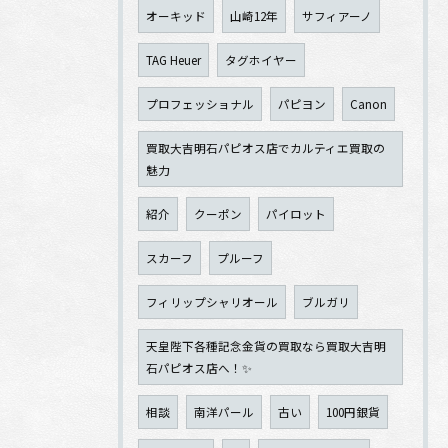
オーキッド
山崎12年
サフィアーノ
TAG Heuer
タグホイヤー
プロフェッショナル
パピヨン
Canon
買取大吉明石パピオス店でカルティエ買取の
魅力
紹介
クーポン
パイロット
スカーフ
プルーフ
フィリップシャリオール
ブルガリ
天皇陛下各種記念金貨の買取なら買取大吉明
石パピオス店へ！✨
相談
南洋パール
古い
100円銀貨