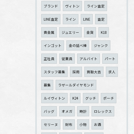
ブランド
ヴィトン
ライン査定
LINE査定
ライン
LINE
査定
貴金属
ジュエリー
金貨
K18
インゴット
金の延べ棒
ジャンク
正社員
従業員
アルバイト
パート
スタッフ募集
採用
買取大吉
求人
募集
ラザールダイヤモンド
ルイヴィトン
K24
グッチ
ポーチ
バッグ
オメガ
時計
ロレックス
セリーヌ
財布
小物
お酒