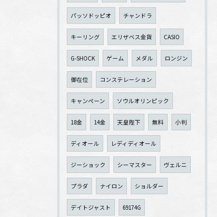
パッソドッピオ
チャンドラ
キーリング
エリザベス金貨
CASIO
G-SHOCK
ゲーム
メダル
ロンジン
御在位
コンステレーション
キャンペーン
ソウルオリンピック
18金
14金
天皇陛下
無料
小判
ディオール
レディディオール
ジーショック
シーマスター
ヴェルニ
プラダ
ナイロン
ショルダー
デイトジャスト
69174G