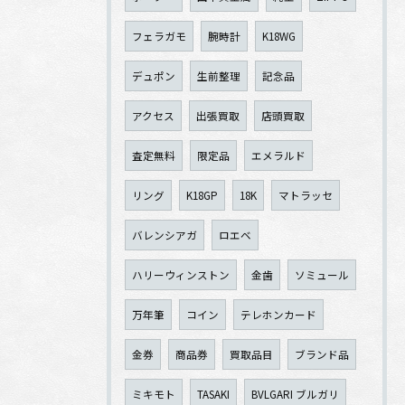
フェラガモ
腕時計
K18WG
デュポン
生前整理
記念品
アクセス
出張買取
店頭買取
査定無料
限定品
エメラルド
リング
K18GP
18K
マトラッセ
バレンシアガ
ロエベ
ハリーウィンストン
金歯
ソミュール
万年筆
コイン
テレホンカード
金券
商品券
買取品目
ブランド品
ミキモト
TASAKI
BVLGARI ブルガリ