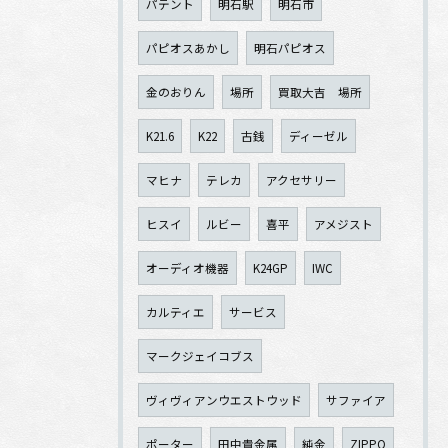
パテント
明石駅
明石市
パピオスあかし
明石パピオス
金のおりん
場所
買取大吉 場所
K21.6
K22
古銭
ディーゼル
マヒナ
テレカ
アクセサリー
ヒスイ
ルビー
喜平
アメジスト
オーディオ機器
K24GP
IWC
カルティエ
サービス
マークジェイコブス
ヴィヴィアンウエストウッド
サファイア
ポーター
田中貴金属
純金
ZIPPO