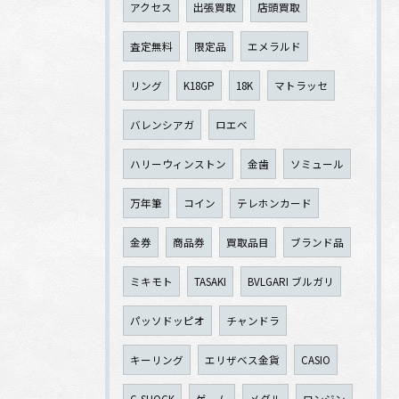
アクセス
出張買取
店頭買取
査定無料
限定品
エメラルド
リング
K18GP
18K
マトラッセ
バレンシアガ
ロエベ
ハリーウィンストン
金歯
ソミュール
万年筆
コイン
テレホンカード
金券
商品券
買取品目
ブランド品
ミキモト
TASAKI
BVLGARI ブルガリ
パッソドッピオ
チャンドラ
キーリング
エリザベス金貨
CASIO