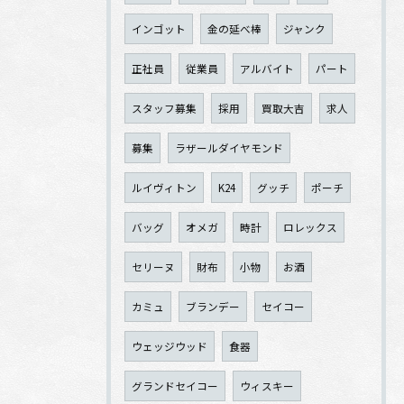
インゴット
金の延べ棒
ジャンク
正社員
従業員
アルバイト
パート
スタッフ募集
採用
買取大吉
求人
募集
ラザールダイヤモンド
ルイヴィトン
K24
グッチ
ポーチ
バッグ
オメガ
時計
ロレックス
セリーヌ
財布
小物
お酒
カミュ
ブランデー
セイコー
ウェッジウッド
食器
グランドセイコー
ウィスキー