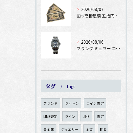
2026/08/07
💴✨高橋是清 五拾円紙幣をお買取りさせていただきました✨💴
2026/08/06
フランク ミュラー コンキスタドール SS 8002SCをお...
タグ
Tags
ブランド
ヴィトン
ライン査定
LINE査定
ライン
LINE
査定
貴金属
ジュエリー
金貨
K18