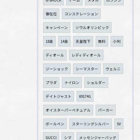
G-SHOCK
ゲーム
メダル
ロンジン
御在位
コンステレーション
キャンペーン
ソウルオリンピック
18金
14金
天皇陛下
無料
小判
ディオール
レディディオール
ジーショック
シーマスター
ヴェルニ
プラダ
ナイロン
ショルダー
デイトジャスト
69174G
オイスターパーペチュアル
パーカー
ボールペン
スターリングシルバー
SV
GUCCI
シマ
メッセンジャーバッグ