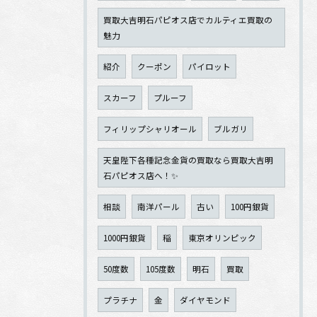
買取大吉明石パピオス店でカルティエ買取の
魅力
紹介
クーポン
パイロット
スカーフ
プルーフ
フィリップシャリオール
ブルガリ
天皇陛下各種記念金貨の買取なら買取大吉明
石パピオス店へ！✨
相談
南洋パール
古い
100円銀貨
1000円銀貨
稲
東京オリンピック
50度数
105度数
明石
買取
プラチナ
金
ダイヤモンド