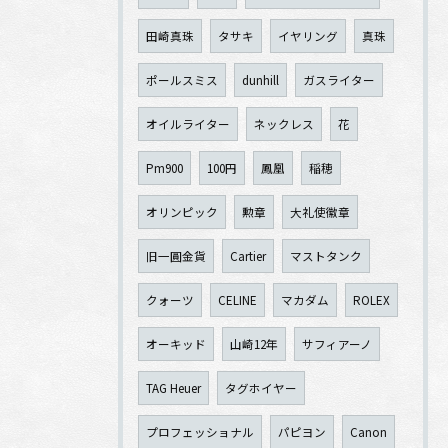
田崎真珠
タサキ
イヤリング
真珠
ポールスミス
dunhill
ガスライター
オイルライター
ネックレス
花
Pm900
100円
鳳凰
稲穂
オリンピック
勲章
大礼使徽章
旧一圓金貨
Cartier
マストタンク
クォーツ
CELINE
マカダム
ROLEX
オーキッド
山崎12年
サフィアーノ
TAG Heuer
タグホイヤー
プロフェッショナル
パピヨン
Canon