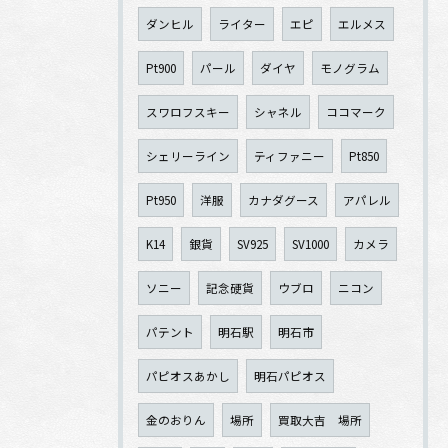
ダンヒル
ライター
エピ
エルメス
Pt900
パール
ダイヤ
モノグラム
スワロフスキー
シャネル
ココマーク
シェリーライン
ティファニー
Pt850
Pt950
洋服
カナダグース
アパレル
K14
銀貨
SV925
SV1000
カメラ
ソニー
記念硬貨
ウブロ
ニコン
パテント
明石駅
明石市
パピオスあかし
明石パピオス
金のおりん
場所
買取大吉 場所