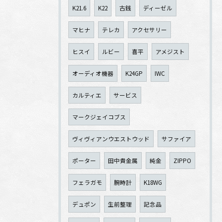
K21.6
K22
古銭
ディーゼル
マヒナ
テレカ
アクセサリー
ヒスイ
ルビー
喜平
アメジスト
オーディオ機器
K24GP
IWC
カルティエ
サービス
マークジェイコブス
ヴィヴィアンウエストウッド
サファイア
ポーター
田中貴金属
純金
ZIPPO
フェラガモ
腕時計
K18WG
デュポン
生前整理
記念品