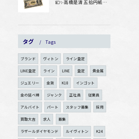
💴✨高橋是清 五拾円紙幣をお買取りさせていただきました✨💴
タグ
Tags
ブランド
ヴィトン
ライン査定
LINE査定
ライン
LINE
査定
貴金属
ジュエリー
金貨
K18
インゴット
金の延べ棒
ジャンク
正社員
従業員
アルバイト
パート
スタッフ募集
採用
買取大吉
求人
募集
ラザールダイヤモンド
ルイヴィトン
K24