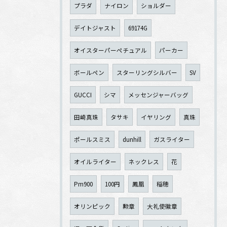
プラダ
ナイロン
ショルダー
デイトジャスト
69174G
オイスターパーペチュアル
パーカー
ボールペン
スターリングシルバー
SV
GUCCI
シマ
メッセンジャーバッグ
田崎真珠
タサキ
イヤリング
真珠
ポールスミス
dunhill
ガスライター
オイルライター
ネックレス
花
Pm900
100円
鳳凰
稲穂
オリンピック
勲章
大礼使徽章