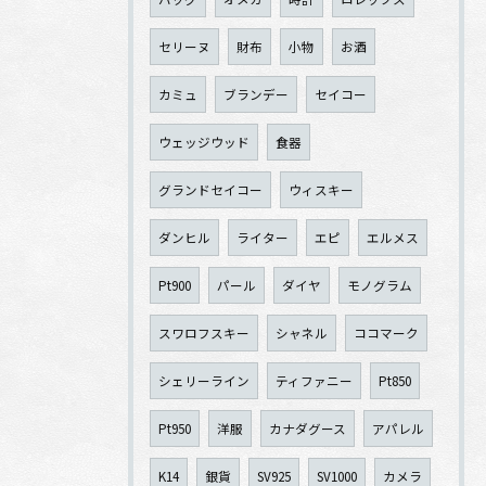
セリーヌ
財布
小物
お酒
カミュ
ブランデー
セイコー
ウェッジウッド
食器
グランドセイコー
ウィスキー
ダンヒル
ライター
エピ
エルメス
Pt900
パール
ダイヤ
モノグラム
スワロフスキー
シャネル
ココマーク
シェリーライン
ティファニー
Pt850
Pt950
洋服
カナダグース
アパレル
K14
銀貨
SV925
SV1000
カメラ