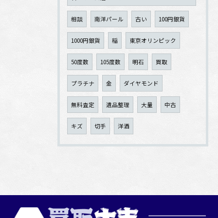
相談
南洋パール
古い
100円銀貨
1000円銀貨
稲
東京オリンピック
50度数
105度数
明石
買取
プラチナ
金
ダイヤモンド
無料査定
遺品整理
大量
中古
キズ
切手
洋酒