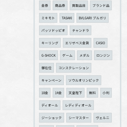
金券
商品券
買取品目
ブランド品
ミキモト
TASAKI
BVLGARI ブルガリ
パッソドッピオ
チャンドラ
キーリング
エリザベス金貨
CASIO
G-SHOCK
ゲーム
メダル
ロンジン
御在位
コンステレーション
キャンペーン
ソウルオリンピック
18金
14金
天皇陛下
無料
小判
ディオール
レディディオール
ジーショック
シーマスター
ヴェルニ