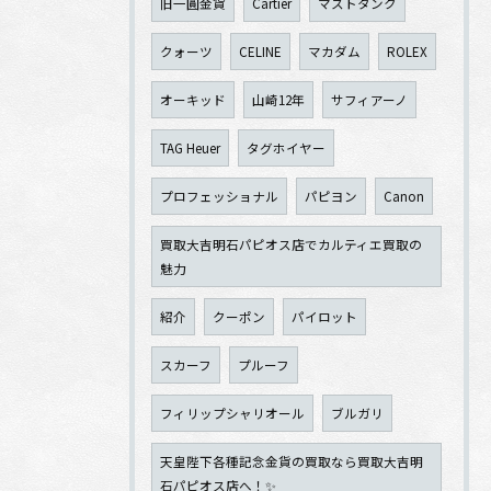
旧一圓金貨
Cartier
マストタンク
クォーツ
CELINE
マカダム
ROLEX
オーキッド
山崎12年
サフィアーノ
TAG Heuer
タグホイヤー
プロフェッショナル
パピヨン
Canon
買取大吉明石パピオス店でカルティエ買取の
魅力
紹介
クーポン
パイロット
スカーフ
プルーフ
フィリップシャリオール
ブルガリ
天皇陛下各種記念金貨の買取なら買取大吉明
石パピオス店へ！✨