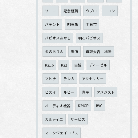
ソニー
記念硬貨
ウブロ
ニコン
パテント
明石駅
明石市
パピオスあかし
明石パピオス
金のおりん
場所
買取大吉 場所
K21.6
K22
古銭
ディーゼル
マヒナ
テレカ
アクセサリー
ヒスイ
ルビー
喜平
アメジスト
オーディオ機器
K24GP
IWC
カルティエ
サービス
マークジェイコブス