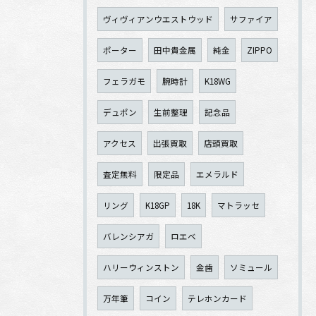
ヴィヴィアンウエストウッド
サファイア
ポーター
田中貴金属
純金
ZIPPO
フェラガモ
腕時計
K18WG
デュポン
生前整理
記念品
アクセス
出張買取
店頭買取
査定無料
限定品
エメラルド
リング
K18GP
18K
マトラッセ
バレンシアガ
ロエベ
ハリーウィンストン
金歯
ソミュール
万年筆
コイン
テレホンカード