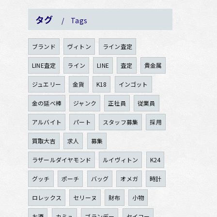
タグ
Tags
ブランド
ヴィトン
ライン査定
LINE査定
ライン
LINE
査定
貴金属
ジュエリー
金貨
K18
インゴット
金の延べ棒
ジャンク
正社員
従業員
アルバイト
パート
スタッフ募集
採用
買取大吉
求人
募集
ラザールダイヤモンド
ルイヴィトン
K24
グッチ
ポーチ
バッグ
オメガ
時計
ロレックス
セリーヌ
財布
小物
お酒
カミュ
ブランデー
セイコー