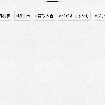
明石駅
#明石市
#買取大吉
#パピオスあかし
#グ