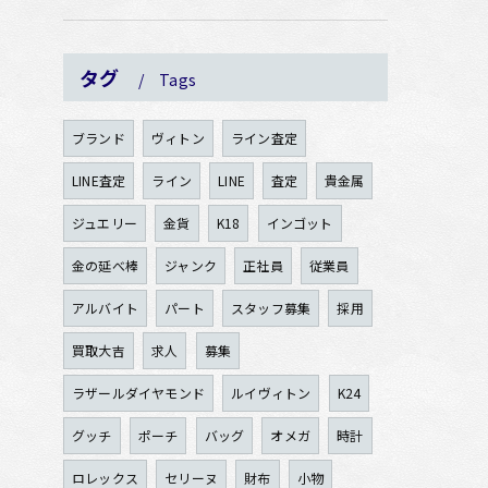
タグ
Tags
ブランド
ヴィトン
ライン査定
LINE査定
ライン
LINE
査定
貴金属
ジュエリー
金貨
K18
インゴット
金の延べ棒
ジャンク
正社員
従業員
アルバイト
パート
スタッフ募集
採用
買取大吉
求人
募集
ラザールダイヤモンド
ルイヴィトン
K24
グッチ
ポーチ
バッグ
オメガ
時計
ロレックス
セリーヌ
財布
小物