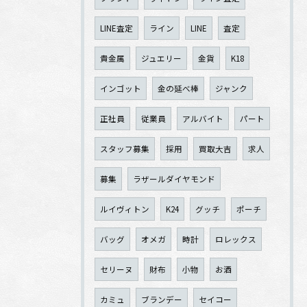
LINE査定
ライン
LINE
査定
貴金属
ジュエリー
金貨
K18
インゴット
金の延べ棒
ジャンク
正社員
従業員
アルバイト
パート
スタッフ募集
採用
買取大吉
求人
募集
ラザールダイヤモンド
ルイヴィトン
K24
グッチ
ポーチ
バッグ
オメガ
時計
ロレックス
セリーヌ
財布
小物
お酒
カミュ
ブランデー
セイコー