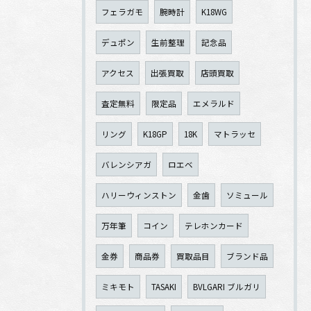
フェラガモ
腕時計
K18WG
デュポン
生前整理
記念品
アクセス
出張買取
店頭買取
査定無料
限定品
エメラルド
リング
K18GP
18K
マトラッセ
バレンシアガ
ロエベ
ハリーウィンストン
金歯
ソミュール
万年筆
コイン
テレホンカード
金券
商品券
買取品目
ブランド品
ミキモト
TASAKI
BVLGARI ブルガリ