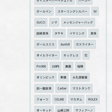
オイスターパーペチュアル
パーカー
ボールペン
スターリングシルバー
SV
GUCCI
シマ
メッセンジャーバッグ
田崎真珠
タサキ
イヤリング
真珠
ポールスミス
dunhill
ガスライター
オイルライター
ネックレス
花
Pm900
100円
鳳凰
稲穂
オリンピック
勲章
大礼使徽章
旧一圓金貨
Cartier
マストタンク
クォーツ
CELINE
マカダム
ROLEX
オーキッド
山崎12年
サフィアーノ