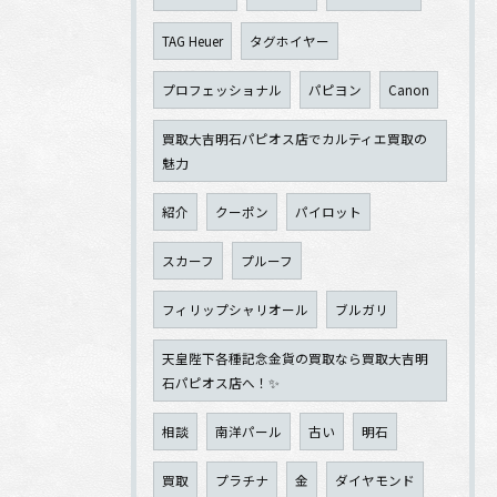
TAG Heuer
タグホイヤー
プロフェッショナル
パピヨン
Canon
買取大吉明石パピオス店でカルティエ買取の
魅力
紹介
クーポン
パイロット
スカーフ
プルーフ
フィリップシャリオール
ブルガリ
天皇陛下各種記念金貨の買取なら買取大吉明
石パピオス店へ！✨
相談
南洋パール
古い
明石
買取
プラチナ
金
ダイヤモンド