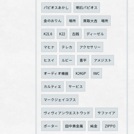
パピオスあかし
明石パピオス
金のおりん
場所
買取大吉 場所
K21.6
K22
古銭
ディーゼル
マヒナ
テレカ
アクセサリー
ヒスイ
ルビー
喜平
アメジスト
オーディオ機器
K24GP
IWC
カルティエ
サービス
マークジェイコブス
ヴィヴィアンウエストウッド
サファイア
ポーター
田中貴金属
純金
ZIPPO