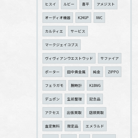
ヒスイ
ルビー
喜平
アメジスト
オーディオ機器
K24GP
IWC
カルティエ
サービス
マークジェイコブス
ヴィヴィアンウエストウッド
サファイア
ポーター
田中貴金属
純金
ZIPPO
フェラガモ
腕時計
K18WG
デュポン
生前整理
記念品
アクセス
出張買取
店頭買取
査定無料
限定品
エメラルド