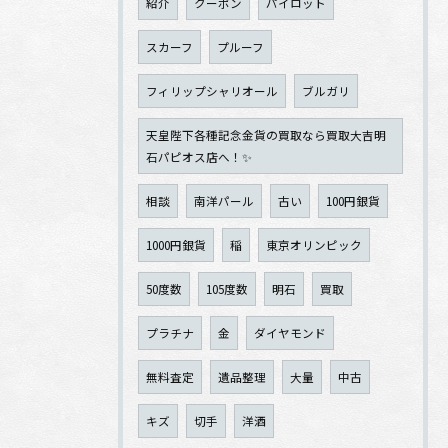
紹介
クーポン
パイロット
スカーフ
プルーフ
フィリップシャリオール
ブルガリ
天皇陛下各種記念金貨の買取なら買取大吉明
石パピオス店へ！✨
相談
南洋パール
古い
100円銀貨
1000円銀貨
稲
東京オリンピック
50度数
105度数
明石
買取
プラチナ
金
ダイヤモンド
無料査定
遺品整理
大量
中古
キズ
切手
洋酒