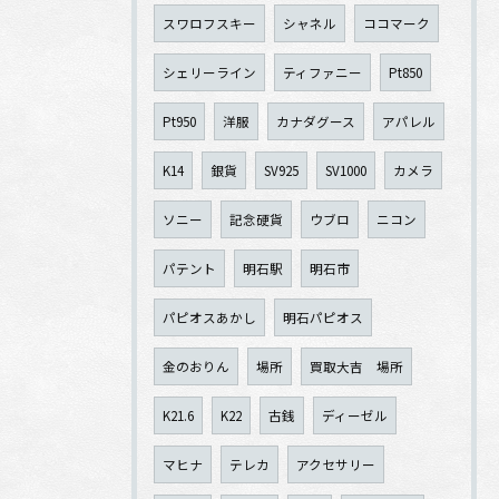
スワロフスキー
シャネル
ココマーク
シェリーライン
ティファニー
Pt850
Pt950
洋服
カナダグース
アパレル
K14
銀貨
SV925
SV1000
カメラ
ソニー
記念硬貨
ウブロ
ニコン
パテント
明石駅
明石市
パピオスあかし
明石パピオス
金のおりん
場所
買取大吉 場所
K21.6
K22
古銭
ディーゼル
マヒナ
テレカ
アクセサリー