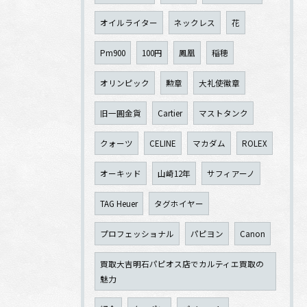
オイルライター
ネックレス
花
Pm900
100円
鳳凰
稲穂
オリンピック
勲章
大礼使徽章
旧一圓金貨
Cartier
マストタンク
クォーツ
CELINE
マカダム
ROLEX
オーキッド
山崎12年
サフィアーノ
TAG Heuer
タグホイヤー
プロフェッショナル
パピヨン
Canon
買取大吉明石パピオス店でカルティエ買取の
魅力