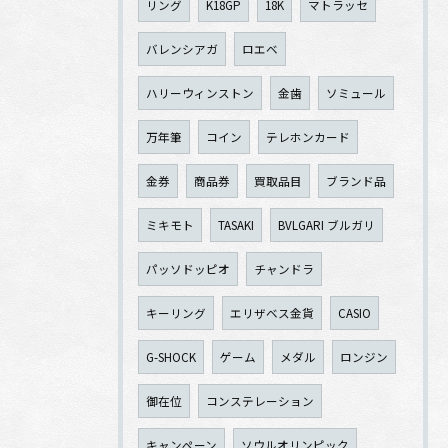
リング
K18GP
18K
マトラッセ
バレンシアガ
ロエベ
ハリーウィンストン
金歯
ソミュール
万年筆
コイン
テレホンカード
金券
商品券
買取品目
ブランド品
ミキモト
TASAKI
BVLGARI ブルガリ
パッソドッピオ
チャンドラ
キーリング
エリザベス金貨
CASIO
G-SHOCK
ゲーム
メダル
ロンジン
御在位
コンステレーション
キャンペーン
ソウルオリンピック