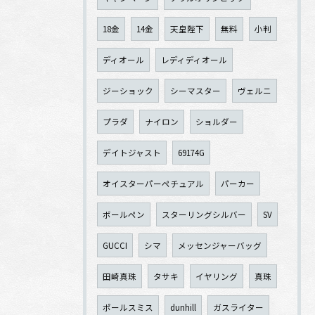
18金
14金
天皇陛下
無料
小判
ディオール
レディディオール
ジーショック
シーマスター
ヴェルニ
プラダ
ナイロン
ショルダー
デイトジャスト
69174G
オイスターパーペチュアル
パーカー
ボールペン
スターリングシルバー
SV
GUCCI
シマ
メッセンジャーバッグ
田崎真珠
タサキ
イヤリング
真珠
ポールスミス
dunhill
ガスライター