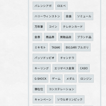
バレンシアガ
ロエベ
ハリーウィンストン
金歯
ソミュール
万年筆
コイン
テレホンカード
金券
商品券
買取品目
ブランド品
ミキモト
TASAKI
BVLGARI ブルガリ
パッソドッピオ
チャンドラ
キーリング
エリザベス金貨
CASIO
G-SHOCK
ゲーム
メダル
ロンジン
御在位
コンステレーション
キャンペーン
ソウルオリンピック