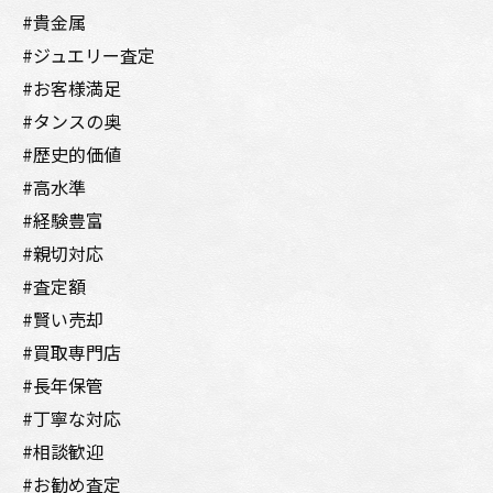
#貴金属
#ジュエリー査定
#お客様満足
#タンスの奥
#歴史的価値
#高水準
#経験豊富
#親切対応
#査定額
#賢い売却
#買取専門店
#長年保管
#丁寧な対応
#相談歓迎
#お勧め査定