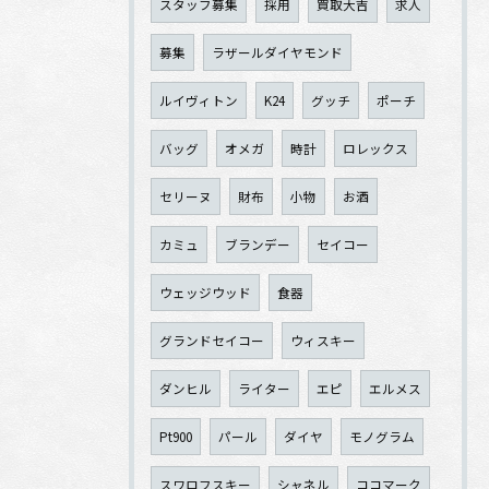
スタッフ募集
採用
買取大吉
求人
募集
ラザールダイヤモンド
ルイヴィトン
K24
グッチ
ポーチ
バッグ
オメガ
時計
ロレックス
セリーヌ
財布
小物
お酒
カミュ
ブランデー
セイコー
ウェッジウッド
食器
グランドセイコー
ウィスキー
ダンヒル
ライター
エピ
エルメス
Pt900
パール
ダイヤ
モノグラム
スワロフスキー
シャネル
ココマーク