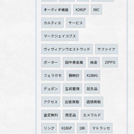
オーディオ機器
K24GP
IWC
カルティエ
サービス
マークジェイコブス
ヴィヴィアンウエストウッド
サファイア
ポーター
田中貴金属
純金
ZIPPO
フェラガモ
腕時計
K18WG
デュポン
生前整理
記念品
アクセス
出張買取
店頭買取
査定無料
限定品
エメラルド
リング
K18GP
18K
マトラッセ