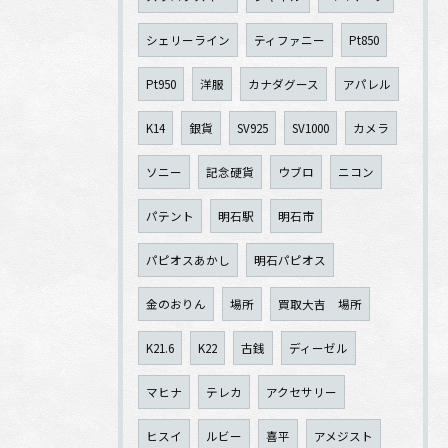
シェリーライン
ティファニー
Pt850
Pt950
洋服
カナダグース
アパレル
K14
銀貨
SV925
SV1000
カメラ
ソニー
記念硬貨
ウブロ
ニコン
パテント
明石駅
明石市
パピオスあかし
明石パピオス
金のおりん
場所
買取大吉 場所
K21.6
K22
古銭
ディーゼル
マヒナ
テレカ
アクセサリー
ヒスイ
ルビー
喜平
アメジスト