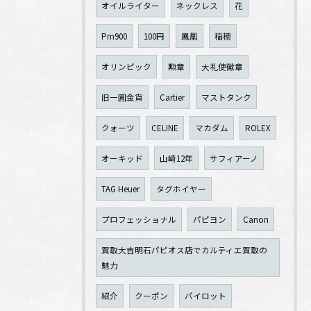
オイルライター
ネックレス
花
Pm900
100円
鳳凰
稲穂
オリンピック
勲章
大礼使徽章
旧一圓金貨
Cartier
マストタンク
クォーツ
CELINE
マカダム
ROLEX
オーキッド
山崎12年
サフィアーノ
TAG Heuer
タグホイヤー
プロフェッショナル
パピヨン
Canon
買取大吉明石パピオス店でカルティエ買取の
魅力
紹介
クーポン
パイロット