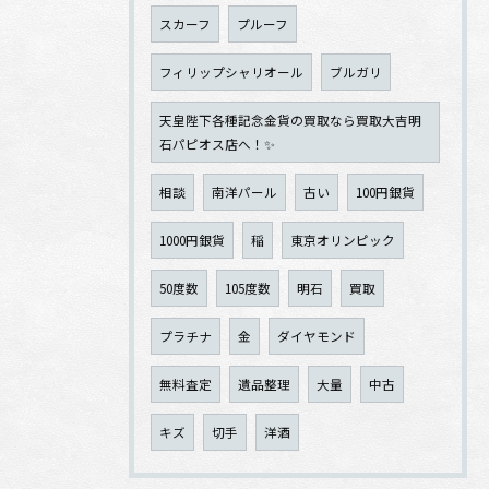
スカーフ
プルーフ
フィリップシャリオール
ブルガリ
天皇陛下各種記念金貨の買取なら買取大吉明
石パピオス店へ！✨
相談
南洋パール
古い
100円銀貨
1000円銀貨
稲
東京オリンピック
50度数
105度数
明石
買取
プラチナ
金
ダイヤモンド
無料査定
遺品整理
大量
中古
キズ
切手
洋酒