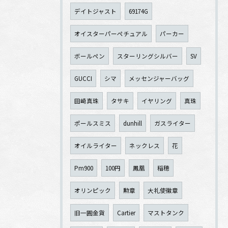
デイトジャスト
69174G
オイスターパーペチュアル
パーカー
ボールペン
スターリングシルバー
SV
GUCCI
シマ
メッセンジャーバッグ
田崎真珠
タサキ
イヤリング
真珠
ポールスミス
dunhill
ガスライター
オイルライター
ネックレス
花
Pm900
100円
鳳凰
稲穂
オリンピック
勲章
大礼使徽章
旧一圓金貨
Cartier
マストタンク