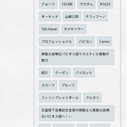
クォーツ
CELINE
マカダム
ROLEX
オーキッド
山崎12年
サフィアーノ
TAG Heuer
タグホイヤー
プロフェッショナル
パピヨン
Canon
買取大吉明石パピオス店でカルティエ買取の
魅力
紹介
クーポン
パイロット
スカーフ
プルーフ
フィリップシャリオール
ブルガリ
天皇陛下各種記念金貨の買取なら買取大吉明
石パピオス店へ！✨