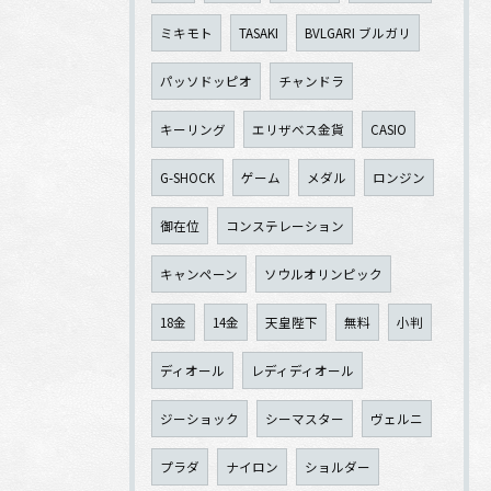
ミキモト
TASAKI
BVLGARI ブルガリ
パッソドッピオ
チャンドラ
キーリング
エリザベス金貨
CASIO
G-SHOCK
ゲーム
メダル
ロンジン
御在位
コンステレーション
キャンペーン
ソウルオリンピック
18金
14金
天皇陛下
無料
小判
ディオール
レディディオール
ジーショック
シーマスター
ヴェルニ
プラダ
ナイロン
ショルダー