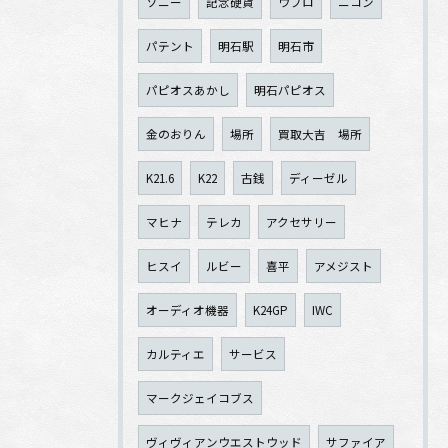
ソニー
記念硬貨
ウブロ
ニコン
パテント
明石駅
明石市
パピオスあかし
明石パピオス
金のおりん
場所
買取大吉 場所
K21.6
K22
古銭
ディーゼル
マヒナ
テレカ
アクセサリー
ヒスイ
ルビー
喜平
アメジスト
オーディオ機器
K24GP
IWC
カルティエ
サービス
マークジェイコブス
ヴィヴィアンウエストウッド
サファイア