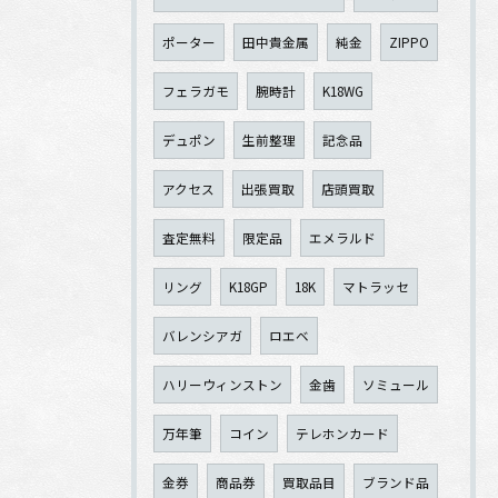
ポーター
田中貴金属
純金
ZIPPO
フェラガモ
腕時計
K18WG
デュポン
生前整理
記念品
アクセス
出張買取
店頭買取
査定無料
限定品
エメラルド
リング
K18GP
18K
マトラッセ
バレンシアガ
ロエベ
ハリーウィンストン
金歯
ソミュール
万年筆
コイン
テレホンカード
金券
商品券
買取品目
ブランド品