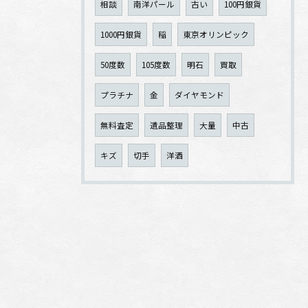
相談
南洋パール
古い
100円銀貨
1000円銀貨
稲
東京オリンピック
50度数
105度数
明石
買取
プラチナ
金
ダイヤモンド
無料査定
遺品整理
大量
中古
キズ
切手
洋酒